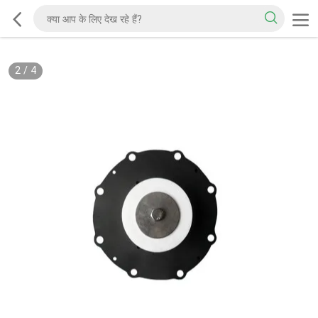
2
/
4