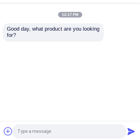
चूंगचींग नई ऊर्जा उपकरणों के लिए 0.12
मिमी-मोटी रबर कपड़ा डायाफ्राम का विकास
12:17 PM
Good day, what product are you looking 
for?
हमने एक चीन-जर्मन सहकारी संबंध स्थापित
किया
होम
हमारे बारे में
हमसे संपर्क करें
Desktop Site
साइटमैप
गोपनीयता नीति
गुणवत्ता
रबर डायाफ्राम सील
चीन का कारखाना.Copyright ©
2026 Hongum Technology (Shanghai) Co., Ltd. All
Rights Reserved.