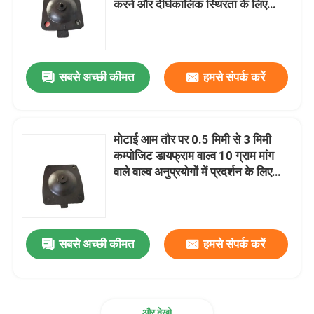
करने और दीर्घकालिक स्थिरता के लिए
उपयुक्त है
स्टेनलेस स्टील लचीली नली
सबसे अच्छी कीमत
हमसे संपर्क करें
उच्च दबाव हाइड्रोलिक नली
कम दबाव हाइड्रोलिक नली
मोटाई आम तौर पर 0.5 मिमी से 3 मिमी
कम्पोजिट डायफ्राम वाल्व 10 ग्राम मांग
स्लरी पाइप प्लग
वाले वाल्व अनुप्रयोगों में प्रदर्शन के लिए
डिज़ाइन किए गए
रोलिंग डायफ्राम सील
सबसे अच्छी कीमत
हमसे संपर्क करें
पॉलीयूरेथेन उत्पाद
पीतल का सोलेनोइड वाल्व
और देखो