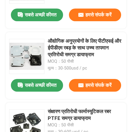
सबसे अच्छी कीमत
हमसे संपर्क करें
कारखाने का दौरा
गुणवत्ता नियंत्रण
औद्योगिक अनुप्रयोगों के लिए पीटीएफई और
ईपीडीएम रबड़ के साथ उच्च तापमान
समाचार
प्रतिरोधी समग्र डायाफ्राम
MOQ：50 पीसी
मूल्य：30-500usd / pc
मामले
सबसे अच्छी कीमत
हमसे संपर्क करें
उद्धरण मांगें
रबर डायाफ्राम सील
संक्षारण प्रतिरोधी फार्मास्युटिकल रबर
PTFE समग्र डायाफ्राम
MOQ：50 पीसी
वाल्व रबर डायाफ्राम
मूल्य：30-600 usd / pc