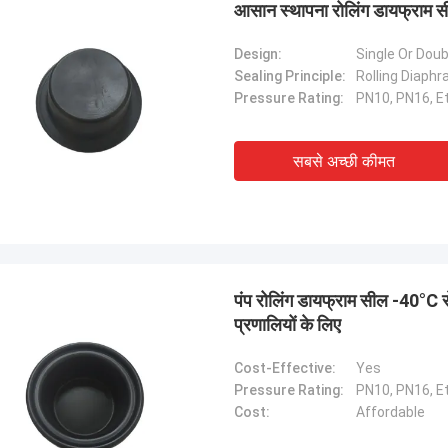
आसान स्थापना रोलिंग डायफ्राम
Design:
Single Or Dou
Sealing Principle:
Rolling Diaph
Pressure Rating:
PN10, PN16, Et
सबसे अच्छी कीमत
पंप रोलिंग डायफ्राम सील -40°C
लिंडा.एम
प्रणालियों के लिए
 हांगम के साथ सहयोग करने के बाद से, उनके
ग्रेड रबर डायाफ्राम और औद्योगिक सदमे
Cost-Effective:
Yes
ओं ने शून्य विफलता प्रदर्शन प्रदान किया
Pressure Rating:
PN10, PN16, Et
बंदरगाह क्रेन के लिए निर्बाध संचालन सुनिश्चित,
Cost:
Affordable
प्रणोदन प्रणाली, और एलएनजी वाहक उपकरण।