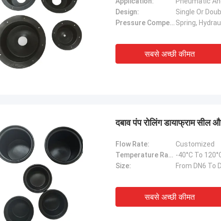
Application:
Pneumatic An
Design:
Single Or Dou
Pressure Compensation:
Spring, Hydraul
सबसे अच्छी कीमत
दबाव पंप रोलिंग डायाफ्राम सील
Flow Rate:
Customized
Temperature Range:
-40°C To 120°
Size:
From DN6 To 
सबसे अच्छी कीमत