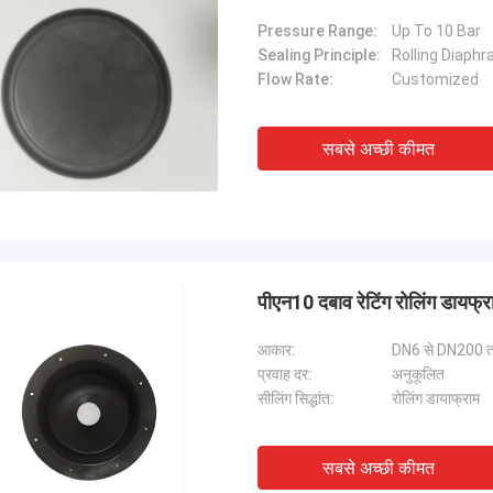
Pressure Range:
Up To 10 Bar
Sealing Principle:
Rolling Diaph
Flow Rate:
Customized
सबसे अच्छी कीमत
पीएन10 दबाव रेटिंग रोलिंग डायफ्
आकार:
DN6 से DN200 
प्रवाह दर:
अनुकूलित
सीलिंग सिद्धांत:
रोलिंग डायाफ्राम
सबसे अच्छी कीमत