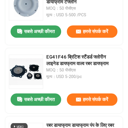
डायाफ्राम टेफ्लॉन
MOQ：50 पीसीएस
स्टेनलेस स्टील लचीली नली
मूल्य：USD 5-500 /PCS
सबसे अच्छी कीमत
हमसे संपर्क करें
उच्च दबाव हाइड्रोलिक नली
कम दबाव हाइड्रोलिक नली
EG41F46 ब्रिटिश स्टैंडर्ड फ्लोरीन
लाइनेड डायफ्राम वाल्व रबर डायफ्राम
स्लरी पाइप प्लग
MOQ：50 पीसीएस
मूल्य：USD 5-200/pc
रोलिंग डायफ्राम सील
सबसे अच्छी कीमत
हमसे संपर्क करें
पॉलीयूरेथेन उत्पाद
पीतल का सोलेनोइड वाल्व
रबर डायाफ्राम डायाफ्राम पंप के लिए रबर