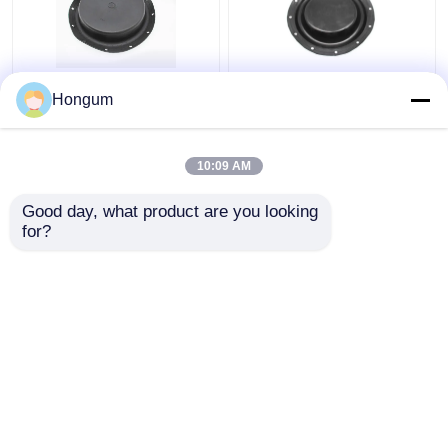
वेदरमैटिक वाल्व किट
क्लॉथ क्लिप के साथ एनबीआर
Hongum
रिप्लेसमेंट कस्टम साइज
एनआर सीआर एफआर वायवीय
टेफ्लॉन नाइट्राइल रबर
वाल्व डायाफ्राम
डायफ्राम
10:09 AM
सबसे अच्छी कीमत
सबसे अच्छी कीमत
Good day, what product are you looking 
for?
हमसे संपर्क करें
हमसे संपर्क करें
और देखो
होम
हमारे बारे में
हमसे संपर्क करें
Desktop Site
साइटमैप
गोपनीयता नीति