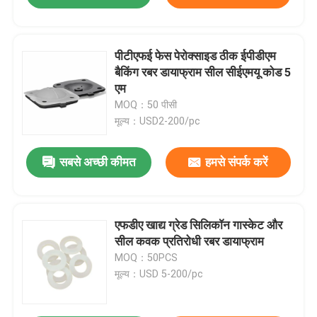
पीटीएफई फेस पेरोक्साइड ठीक ईपीडीएम
बैकिंग रबर डायाफ्राम सील सीईएमयू कोड 5
एम
MOQ：50 पीसी
मूल्य：USD2-200/pc
सबसे अच्छी कीमत
हमसे संपर्क करें
एफडीए खाद्य ग्रेड सिलिकॉन गास्केट और
सील कवक प्रतिरोधी रबर डायाफ्राम
MOQ：50PCS
मूल्य：USD 5-200/pc