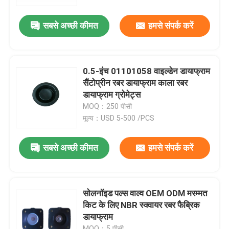
सबसे अच्छी कीमत
हमसे संपर्क करें
कारखाने का दौरा
गुणवत्ता नियंत्रण
0.5-इंच 01101058 वाइल्डेन डायाफ्राम
सैंटोप्रीन रबर डायाफ्राम काला रबर
समाचार
डायाफ्राम ग्रोमेट्स
MOQ：250 पीसी
मूल्य：USD 5-500 /PCS
मामले
सबसे अच्छी कीमत
हमसे संपर्क करें
उद्धरण मांगें
रबर डायाफ्राम सील
सोलनॉइड पल्स वाल्व OEM ODM मरम्मत
किट के लिए NBR स्क्वायर रबर फैब्रिक
डायाफ्राम
वाल्व रबर डायाफ्राम
MOQ：5 पीसी