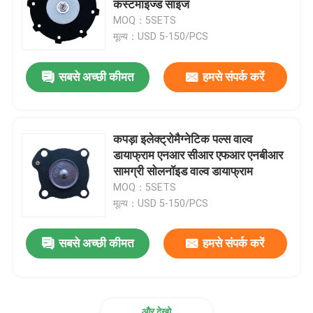
कस्टमाइज्ड साइज
MOQ：5SETS
स्टेनलेस स्टील लचीली नली
मूल्य：USD 5-150/PCS
सबसे अच्छी कीमत
हमसे संपर्क करें
उच्च दबाव हाइड्रोलिक नली
कम दबाव हाइड्रोलिक नली
कपड़ा इलेक्ट्रोमैग्नेटिक पल्स वाल्व
डायाफ्राम एनआर सीआर एफआर एनबीआर
स्लरी पाइप प्लग
सामग्री सोलनॉइड वाल्व डायाफ्राम
MOQ：5SETS
मूल्य：USD 5-150/PCS
रोलिंग डायफ्राम सील
सबसे अच्छी कीमत
हमसे संपर्क करें
पॉलीयूरेथेन उत्पाद
पीतल का सोलेनोइड वाल्व
और देखो