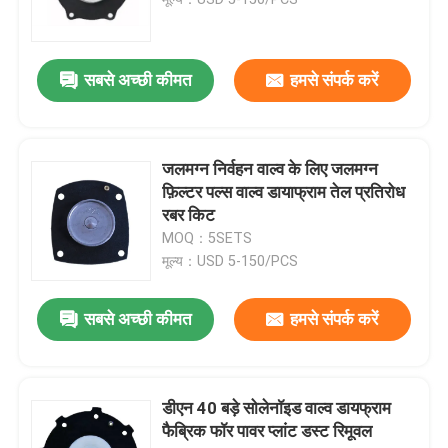
सोलेनॉइड वाल्व डायाफ्राम
सबसे अच्छी कीमत
हमसे संपर्क करें
पैमाइश पंप डायाफ्राम
जलमग्न निर्वहन वाल्व के लिए जलमग्न
पल्स वाल्व डायाफ्राम
फ़िल्टर पल्स वाल्व डायाफ्राम तेल प्रतिरोध
रबर किट
MOQ：5SETS
वायवीय वाल्व डायाफ्राम
मूल्य：USD 5-150/PCS
समग्र डायाफ्राम
सबसे अच्छी कीमत
हमसे संपर्क करें
रबर शॉक अवशोषक
डीएन 40 बड़े सोलेनॉइड वाल्व डायफ्राम
फैब्रिक फॉर पावर प्लांट डस्ट रिमूवल
रबर निकला हुआ किनारा गैसकेट