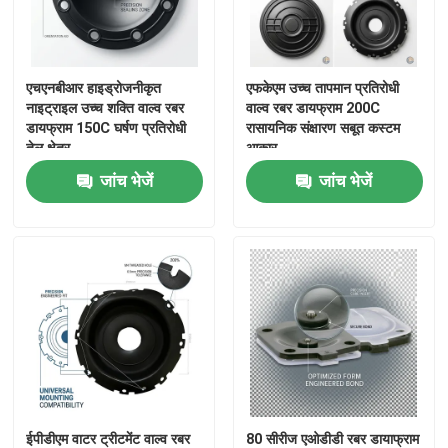
एचएनबीआर हाइड्रोजनीकृत
एफकेएम उच्च तापमान प्रतिरोधी
नाइट्राइल उच्च शक्ति वाल्व रबर
वाल्व रबर डायफ्राम 200C
डायफ्राम 150C घर्षण प्रतिरोधी
रासायनिक संक्षारण सबूत कस्टम
तेल क्षेत्र
आकार
जांच भेजें
जांच भेजें
ईपीडीएम वाटर ट्रीटमेंट वाल्व रबर
80 सीरीज एओडीडी रबर डायाफ्राम