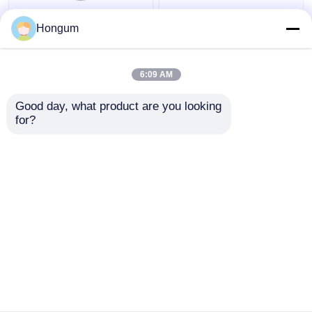
सीआर एफआर फ़िल्टर पल्स
डायफ्राम फिट ZBS ZCA
Hongum
वाल्व डायाफ्राम एजिंग प्रतिरोध
नकारात्मक वैक्यूम सोलेनोइड
वाल्व पल्स वाल्व
6:09 AM
सबसे अच्छी कीमत
सबसे अच्छी कीमत
Good day, what product are you looking 
for?
हमसे संपर्क करें
हमसे संपर्क करें
और देखो
होम
हमारे बारे में
हमसे संपर्क करें
Desktop Site
साइटमैप
गोपनीयता नीति