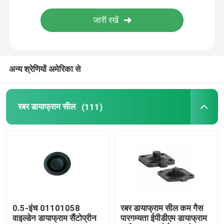
स्टेनलेस स्टील लचीली नली
उच्च दबाव हाइड्रोलिक नली
अन्य श्रेणियों अमेरिका से
कम दबाव हाइड्रोलिक नली
रबर डायाफ्राम सील
(111)
स्लरी पाइप प्लग
रोलिंग डायफ्राम सील
पॉलीयूरेथेन उत्पाद
0.5-इंच 01101058
रबर डायाफ्राम सील कम गैस
पीतल का सोलेनोइड वाल्व
वाइल्डेन डायाफ्राम सैंटोप्रीन
पारगम्यता ईपीडीएम डायाफ्राम