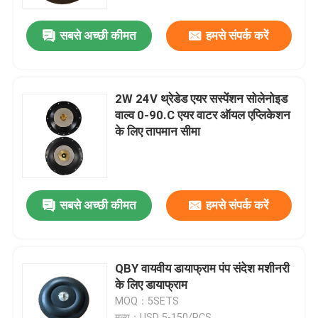
सबसे अच्छी कीमत
हमसे संपर्क करें
कारखाने का दौरा
गुणवत्ता नियंत्रण
2W 24V थ्रेडेड एयर सस्पेंशन सोलेनोइड
वाल्व 0-90.C एयर वाटर ऑयल एप्लिकेशन
समाचार
के लिए तापमान सीमा
मामले
सबसे अच्छी कीमत
हमसे संपर्क करें
उद्धरण मांगें
रबर डायाफ्राम सील
QBY वायवीय डायाफ्राम पंप संदेश मशीनरी
के लिए डायाफ्राम
MOQ：5SETS
वाल्व रबर डायाफ्राम
मूल्य：USD 5-150/PCS