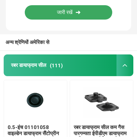
स्टेनलेस स्टील लचीली नली
उच्च दबाव हाइड्रोलिक नली
अन्य श्रेणियों अमेरिका से
कम दबाव हाइड्रोलिक नली
रबर डायाफ्राम सील
(111)
स्लरी पाइप प्लग
रोलिंग डायफ्राम सील
पॉलीयूरेथेन उत्पाद
0.5-इंच 01101058
रबर डायाफ्राम सील कम गैस
पीतल का सोलेनोइड वाल्व
वाइल्डेन डायाफ्राम सैंटोप्रीन
पारगम्यता ईपीडीएम डायाफ्राम