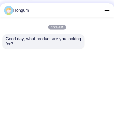
सीआर एफआर फ़िल्टर पल्स
डायफ्राम फिट ZBS ZCA
Hongum
वाल्व डायाफ्राम एजिंग प्रतिरोध
नकारात्मक वैक्यूम सोलेनोइड
वाल्व पल्स वाल्व
1:24 AM
सबसे अच्छी कीमत
सबसे अच्छी कीमत
Good day, what product are you looking 
for?
हमसे संपर्क करें
हमसे संपर्क करें
और देखो
होम
हमारे बारे में
हमसे संपर्क करें
Desktop Site
साइटमैप
गोपनीयता नीति