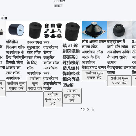
समाचार
मामलों
्माता
लोड क्षमता वजन
वाइब्रेशन में
0.
गतिशील
रबर
एफआरएस
鎮ㄨ鎵
के
क्षमता लोड
कमी और शॉक
व्
विरूपण शॉक
वाइब्रेशन
घुड़सवार
剧殑璧勬
अवशोषण लोड
अवशोषण डम्पिंग
सी
अवशोषक के
डैम्पर
रबर शॉक
मर
असर के लिए
के साथ सापेक्ष
आस
簮宸茶
लिए नियोप्रीन
साइलेंट
रबर रोलर
का
अवशोषण
उत्पाद
रब
विस्को-लोच
鍒犻櫎銆
ब्लॉक शॉक
के लिए
चना
बैकड्राफ्ट डम्पर
बैकड्राफ्ट डम्पर
अव
आकार का
अवशोषक
शॉक
佸凡鏇村
काला
कि
रबर शॉक
रबर
अवशोषक
सर्वोत्तम मूल्य
悕鎴栨殏
प्राप्त करें
अवशोषक
वाइब्रेशन
सर्वोत्तम मूल्य
सर्वोत्तम
鏃朵笉鍙
प्राप्त करें
आइसोलेशन
तम
मूल्य
सर्वोत्तम मूल्य
敤銆
ाप्त
माउंट
प्राप्त करें
प्राप्त करें
सर्वोत्तम
सर्वोत्तम
मूल्य प्राप्त
मूल्य प्राप्त
करें
करें
1
2