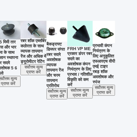
रबर शॉक एब्सॉर्बर
5 मिमी तार
बैकड्राफ्ट
प्रभावी कंपन
कठोरता के साथ
यास और भार
FRH VP ME
डिमपर संगत
नियंत्रण के
व्यापक तापमान
मा के साथ
प्रकार डंपर रबर
रबर सदमे
लिए अनुकूलित
रेंज और अधिक में
ान स्थापना
सदमे का
अवशोषक
एफआरएच वीपी
ड्यूरोमीटर रेटिंग
र सदमे
अवशोषक कंपन
व्यापक
एमई टाइप
सर्वोत्तम मूल्य
शोषक 5 6
नियंत्रण के लिए
तापमान रेंज
रबड़ शॉक
प्राप्त करें
लो
प्रभाव / गतिशील
और चरम
अवशोषक और
सर्वोत्तम मूल्य
विकृति को कम
तापमान
स्पंज
प्राप्त करें
करें
प्रतिरोध
सर्वोत्तम मूल्य
सर्वोत्तम मूल्य
सर्वोत्तम मूल्य
प्राप्त करें
प्राप्त करें
प्राप्त करें