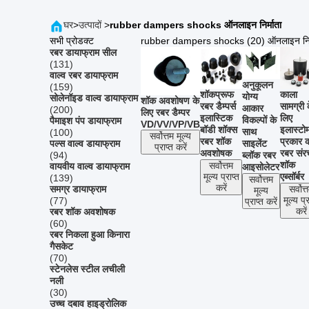
घर
>
उत्पादों
>
rubber dampers shocks ऑनलाइन निर्माता
सभी प्रोडक्ट
rubber dampers shocks (20)
ऑनलाइन निर
रबर डायाफ्राम सील
(131)
वाल्व रबर डायाफ्राम
अनुकूलन
(159)
शॉकप्रूफ
काला
योग्य
सोलेनॉइड वाल्व डायाफ्राम
शॉक अवशोषण के
रबर डैम्पर्स
सामग्री 
आकार
(200)
लिए रबर डैम्पर
इलास्टिक
लिए
विकल्पों के
पैमाइश पंप डायाफ्राम
VD/VV/VP/VB
बॉडी शॉक्स
इलास्टो
साथ
(100)
सर्वोत्तम मूल्य
रबर शॉक
प्रकार 
साइलेंट
पल्स वाल्व डायाफ्राम
प्राप्त करें
अवशोषक
रबर संर
ब्लॉक रबर
(94)
शॉक
सर्वोत्तम
वायवीय वाल्व डायाफ्राम
आइसोलेटर
एब्सॉर्बर
मूल्य प्राप्त
(139)
सर्वोत्तम
करें
समग्र डायाफ्राम
सर्वोत्
मूल्य
मूल्य प्र
(77)
प्राप्त करें
करें
रबर शॉक अवशोषक
(60)
रबर निकला हुआ किनारा
गैसकेट
(70)
स्टेनलेस स्टील लचीली
नली
(30)
उच्च दबाव हाइड्रोलिक