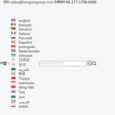
ईमेल sales@hongumgroup.com
टेलीफोन 86-177-1730-6066
english
français
Deutsch
Italiano
Русский
Español
português
Nederlandse
ελληνικά
日本語

रें


한국
العربية
हिन्दी
Türkçe
indonesia
tiếng Việt
ไทย
বাংলা
فارسی
polski