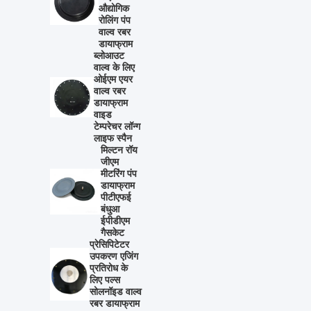
औद्योगिक
रोलिंग पंप
वाल्व रबर
डायाफ्राम
ब्लोआउट
वाल्व के लिए
ओईएम एयर
वाल्व रबर
डायाफ्राम
वाइड
टेम्परेचर लॉन्ग
लाइफ स्पैन
मिल्टन रॉय
जीएम
मीटरिंग पंप
डायाफ्राम
पीटीएफई
बंधुआ
ईपीडीएम
गैसकेट
प्रेसिपिटेटर
उपकरण एजिंग
प्रतिरोध के
लिए पल्स
सोलनॉइड वाल्व
रबर डायाफ्राम