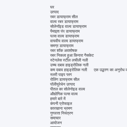
घर
उत्पाद
रबर डायाफ्राम सील
वाल्व रबर डायाफ्राम
सोलेनॉइड वाल्व डायाफ्राम
पैमाइश पंप डायाफ्राम
पल्स वाल्व डायाफ्राम
वायवीय वाल्व डायाफ्राम
समग्र डायाफ्राम
रबर शॉक अवशोषक
रबर निकला हुआ किनारा गैसकेट
स्टेनलेस स्टील लचीली नली
उच्च दबाव हाइड्रोलिक नली
कम दबाव हाइड्रोलिक नली
एक उद्धरण का अनुरोध क
स्लरी पाइप प्लग
रोलिंग डायफ्राम सील
पॉलीयूरेथेन उत्पाद
पीतल का सोलेनोइड वाल्व
औद्योगिक पल्स वाल्व
हमारे बारे में
कंपनी प्रोफाइल
कारखाना भ्रमण
गुणवत्ता नियंत्रण
समाचार
आयोजन