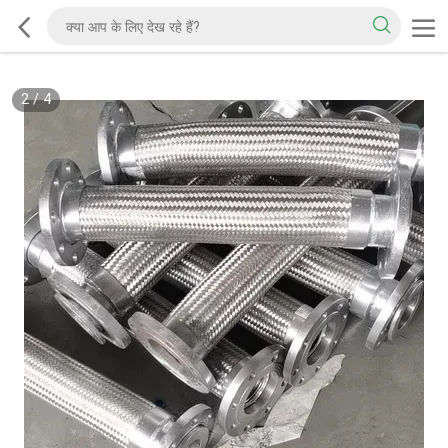
2
/
4