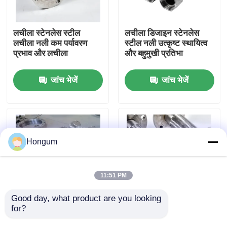
कारखाने का दौरा
लचीला स्टेनलेस स्टील
लचीला डिजाइन स्टेनलेस
लचीला नली कम पर्यावरण
स्टील नली उत्कृष्ट स्थायित्व
प्रभाव और लचीला
और बहुमुखी प्रतिभा
गुणवत्ता नियंत्रण
जांच भेजें
जांच भेजें
समाचार
मामले
Hongum
उद्धरण मांगें
11:51 PM
रबर डायाफ्राम सील
Good day, what product are you looking 
for?
उच्च दबाव अनुप्रयोगों के लिए
उच्च तापमान स्टेनलेस स्टील
अच्छा घर्षण प्रतिरोध स्टेनलेस
लचीला नली आग प्रतिरोध
वाल्व रबर डायाफ्राम