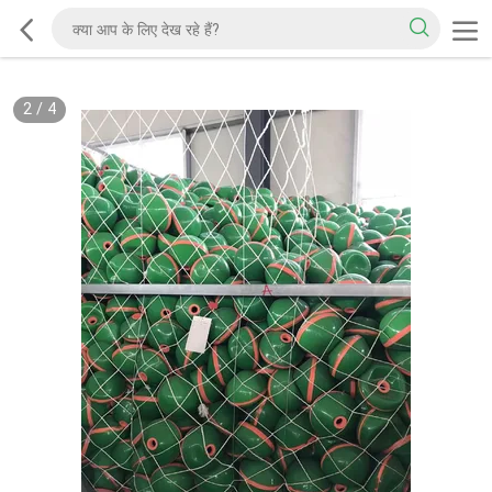
2
/
4