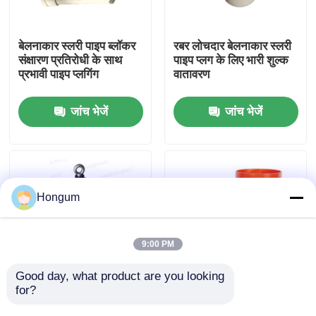
कारखाने का दौरा
बेलनाकार स्लरी पाइप ब्लॉकर
रबर लोचदार बेलनाकार स्लरी
संक्षारण प्रतिरोधी के साथ
पाइप प्लग के लिए भारी शुल्क
प्रभावी पाइप प्लगिंग
वातावरण
गुणवत्ता नियंत्रण
जांच भेजें
जांच भेजें
समाचार
मामले
Hongum
उद्धरण मांगें
9:00 PM
रबर डायाफ्राम सील
Good day, what product are you looking 
for?
सिलेंडर लचीला स्लरी पाइप
सिलेंडर रबर सामग्री
क्लॉपर अनुकूलन और दक्षता
अनुकूलन योग्य लचीला स्लरी
वाल्व रबर डायाफ्राम