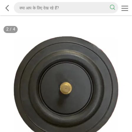
2
/
4