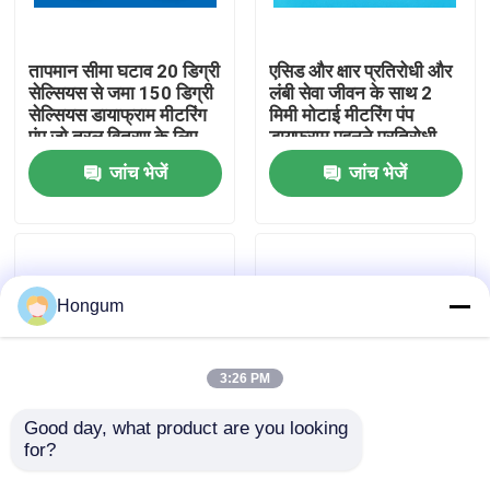
कारखाने का दौरा
तापमान सीमा घटाव 20 डिग्री
एसिड और क्षार प्रतिरोधी और
सेल्सियस से जमा 150 डिग्री
लंबी सेवा जीवन के साथ 2
सेल्सियस डायाफ्राम मीटरिंग
मिमी मोटाई मीटरिंग पंप
गुणवत्ता नियंत्रण
पंप जो तरल वितरण के लिए
डायफ्राम पहनने प्रतिरोधी
1000000 बार सेवा जीवन
गुण
जांच भेजें
जांच भेजें
प्रदान करता है
समाचार
मामले
Hongum
उद्धरण मांगें
3:26 PM
रबर डायाफ्राम सील
Good day, what product are you looking 
for?
प्रवाह दर 10 Mlmin तक
50 मिमी व्यास मीटरिंग पंप
मीटरिंग पंप झिल्ली रासायनिक
डायाफ्राम 10 मिली/मिनट
वाल्व रबर डायाफ्राम