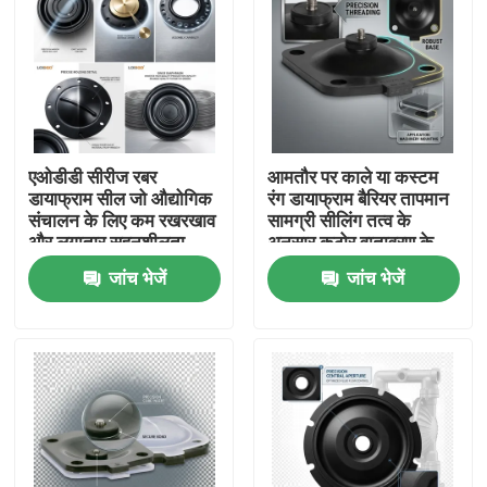
एओडीडी सीरीज रबर
आमतौर पर काले या कस्टम
डायाफ्राम सील जो औद्योगिक
रंग डायाफ्राम बैरियर तापमान
संचालन के लिए कम रखरखाव
सामग्री सीलिंग तत्व के
और लगातार सहनशीलता
अनुसार कठोर वातावरण के
±0.02 मिमी प्रदान करती है
लिए उपयुक्त
जांच भेजें
जांच भेजें
घर
उत्पाद
हमारे बारे में