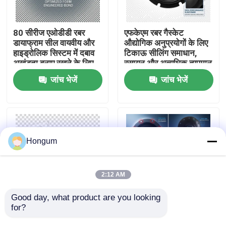
कारखाने का दौरा
80 सीरीज एओडीडी रबर
एफकेएम रबर गैस्केट
डायाफ्राम सील वायवीय और
औद्योगिक अनुप्रयोगों के लिए
हाइड्रोलिक सिस्टम में दबाव
टिकाऊ सीलिंग समाधान,
गुणवत्ता नियंत्रण
अखंडता बनाए रखने के लिए
रसायन और अत्यधिक तापमान
आदर्श विकल्प
प्रतिरोधी
जांच भेजें
जांच भेजें
समाचार
मामले
Hongum
उद्धरण मांगें
2:12 AM
रबर डायाफ्राम सील
Good day, what product are you looking 
for?
रासायनिक परिचालन
डायफ्राम सील लोचदार सील
वातावरण रबर डायाफ्राम सील
लचीला आंदोलन और कंपन
वाल्व रबर डायाफ्राम