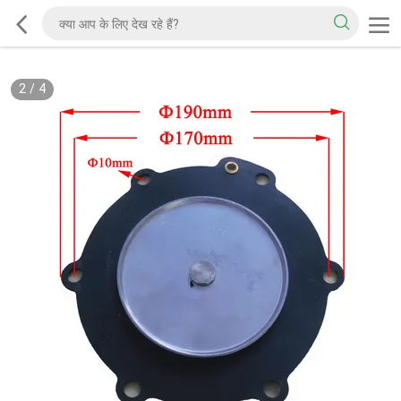
2
/
4