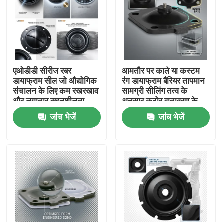
एओडीडी सीरीज रबर
आमतौर पर काले या कस्टम
डायाफ्राम सील जो औद्योगिक
रंग डायाफ्राम बैरियर तापमान
संचालन के लिए कम रखरखाव
सामग्री सीलिंग तत्व के
और लगातार सहनशीलता
अनुसार कठोर वातावरण के
±0.02 मिमी प्रदान करती है
लिए उपयुक्त
जांच भेजें
जांच भेजें
घर
उत्पाद
हमारे बारे में