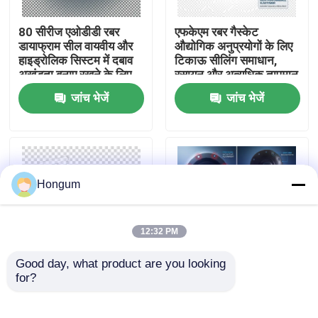
80 सीरीज एओडीडी रबर
एफकेएम रबर गैस्केट
कारखाने का दौरा
डायाफ्राम सील वायवीय और
औद्योगिक अनुप्रयोगों के लिए
हाइड्रोलिक सिस्टम में दबाव
टिकाऊ सीलिंग समाधान,
अखंडता बनाए रखने के लिए
रसायन और अत्यधिक तापमान
गुणवत्ता नियंत्रण
आदर्श विकल्प
प्रतिरोधी
जांच भेजें
जांच भेजें
समाचार
मामले
Hongum
उद्धरण मांगें
12:32 PM
Good day, what product are you looking 
रबर डायाफ्राम सील
for?
रासायनिक परिचालन
डायफ्राम सील लोचदार सील
वातावरण रबर डायाफ्राम सील
लचीला आंदोलन और कंपन
लचीला के साथ सहिष्णुता के
समायोजित करने के लिए
वाल्व रबर डायाफ्राम