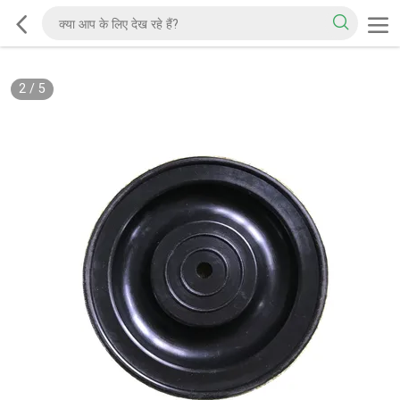
2
/
5