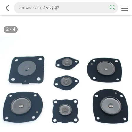
2
/
4