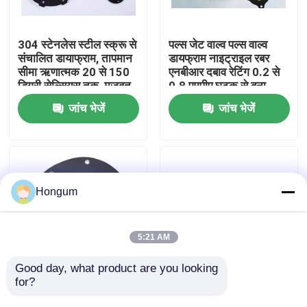
कारखाने का दौरा
304 स्टेनलेस स्टील स्क्रू से
पल्स जेट वाल्व पल्स वाल्व
संचालित डायाफ्राम, तापमान
डायफ्राम नाइट्राइल रबर
सीमा ऋणात्मक 20 से 150
एनबीआर दबाव रेटिंग 0.2 से
गुणवत्ता नियंत्रण
डिग्री सेल्सियस तक, मजबूत
0.8 एमपीए घटक से बना
औद्योगिक उपयोग के लिए
जांच भेजें
जांच भेजें
समाचार
मामले
Hongum
उद्धरण मांगें
5:21 AM
रबर डायाफ्राम सील
Good day, what product are you looking 
for?
वाल्व आंदोलन और विस्तारित
ऋण 20 सेल्सियस से 150
परिचालन जीवन के लिए
सेल्सियस तापमान रेंज पल्स
वाल्व रबर डायाफ्राम