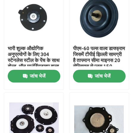
भारी शुल्क औद्योगिक
पीएम-60 पल्स वाल्व डायफ्राम
अनुप्रयोगों के लिए 304
जिसमें टीपीई झिल्ली सामग्री
स्टेनलेस स्टील के पेंच के साथ
है तापमान सीमा माइनस 20
बोल्ट-ऑन माउंटिंगटाइप वाल्व
सेल्सियस से प्लस 150
एक्ट्यूएटर
सेल्सियस औद्योगिक उपकरण
जांच भेजें
जांच भेजें
के लिए आदर्श
घर
उत्पाद
हमारे बारे में