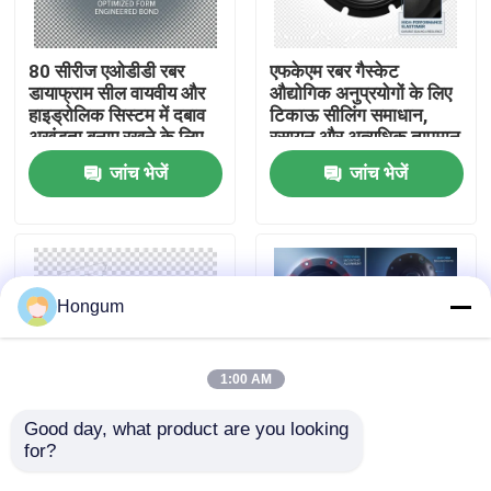
कारखाने का दौरा
80 सीरीज एओडीडी रबर
एफकेएम रबर गैस्केट
डायाफ्राम सील वायवीय और
औद्योगिक अनुप्रयोगों के लिए
हाइड्रोलिक सिस्टम में दबाव
टिकाऊ सीलिंग समाधान,
गुणवत्ता नियंत्रण
अखंडता बनाए रखने के लिए
रसायन और अत्यधिक तापमान
आदर्श विकल्प
प्रतिरोधी
जांच भेजें
जांच भेजें
समाचार
मामले
Hongum
उद्धरण मांगें
1:00 AM
रबर डायाफ्राम सील
Good day, what product are you looking 
for?
रासायनिक परिचालन
डायफ्राम सील लोचदार सील
वातावरण रबर डायाफ्राम सील
लचीला आंदोलन और कंपन
वाल्व रबर डायाफ्राम