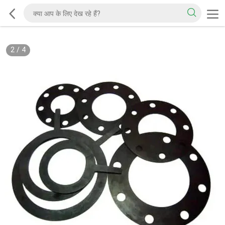
2
/
4