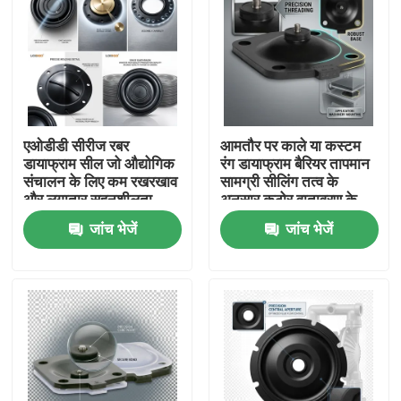
एओडीडी सीरीज रबर
आमतौर पर काले या कस्टम
डायाफ्राम सील जो औद्योगिक
रंग डायाफ्राम बैरियर तापमान
संचालन के लिए कम रखरखाव
सामग्री सीलिंग तत्व के
और लगातार सहनशीलता
अनुसार कठोर वातावरण के
±0.02 मिमी प्रदान करती है
लिए उपयुक्त
जांच भेजें
जांच भेजें
घर
उत्पाद
हमारे बारे में