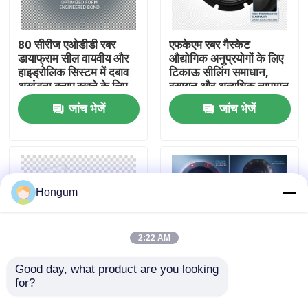
कारखाने का दौरा
80 सीरीज एओडीडी रबर
एफकेएम रबर गैस्केट
डायाफ्राम सील वायवीय और
औद्योगिक अनुप्रयोगों के लिए
हाइड्रोलिक सिस्टम में दबाव
टिकाऊ सीलिंग समाधान,
गुणवत्ता नियंत्रण
अखंडता बनाए रखने के लिए
रसायन और अत्यधिक तापमान
आदर्श विकल्प
प्रतिरोधी
जांच भेजें
जांच भेजें
समाचार
मामले
Hongum
उद्धरण मांगें
2:22 AM
रबर डायाफ्राम सील
Good day, what product are you looking 
for?
रासायनिक परिचालन
डायफ्राम सील लोचदार सील
वातावरण रबर डायाफ्राम सील
लचीला आंदोलन और कंपन
वाल्व रबर डायाफ्राम