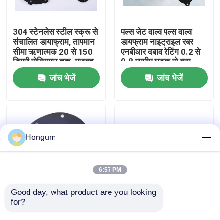
कारखाने का दौरा
304 स्टेनलेस स्टील स्क्रू से
पल्स जेट वाल्व पल्स वाल्व
संचालित डायाफ्राम, तापमान
डायफ्राम नाइट्राइल रबर
सीमा ऋणात्मक 20 से 150
एनबीआर दबाव रेटिंग 0.2 से
गुणवत्ता नियंत्रण
डिग्री सेल्सियस तक, मजबूत
0.8 एमपीए घटक से बना
औद्योगिक उपयोग के लिए
जांच भेजें
जांच भेजें
समाचार
मामले
Hongum
उद्धरण मांगें
6:57 PM
रबर डायाफ्राम सील
Good day, what product are you looking 
for?
वाल्व आंदोलन और विस्तारित
ऋण 20 सेल्सियस से 150
परिचालन जीवन के लिए
सेल्सियस तापमान रेंज पल्स
वाल्व रबर डायाफ्राम