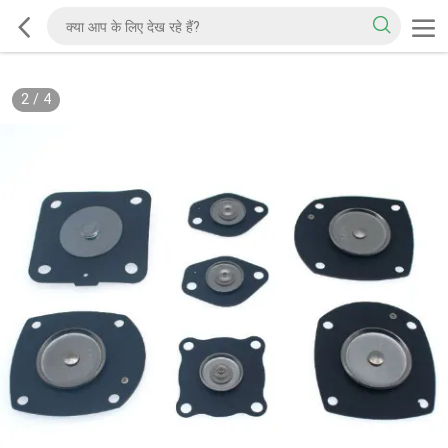
2
/
4