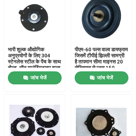
भारी शुल्क औद्योगिक
पीएम-60 पल्स वाल्व डायफ्राम
अनुप्रयोगों के लिए 304
जिसमें टीपीई झिल्ली सामग्री
स्टेनलेस स्टील के पेंच के साथ
है तापमान सीमा माइनस 20
बोल्ट-ऑन माउंटिंगटाइप वाल्व
सेल्सियस से प्लस 150
एक्ट्यूएटर
सेल्सियस औद्योगिक उपकरण
जांच भेजें
जांच भेजें
के लिए आदर्श
घर
उत्पाद
हमारे बारे में