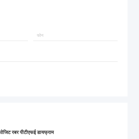
ए कम्पोजिट रबर पीटीएफई डायफ्राम