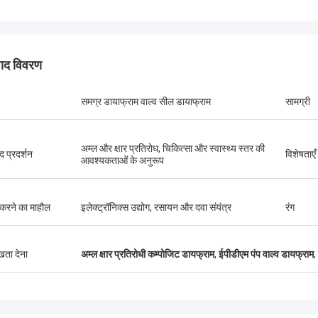
पाद विवरण
समग्र डायाफ्राम वाल्व सील डायाफ्राम
सामग्री
अम्ल और क्षार प्रतिरोध, चिकित्सा और स्वास्थ्य स्तर की
द प्रदर्शन
विशेषताएँ
आवश्यकताओं के अनुरूप
करने का माहौल
इलेक्ट्रॉनिक्स उद्योग, रसायन और दवा संयंत्र
रंग
लिंडा.एम
 हांगम के साथ सहयोग करने के बाद से, उनके
ुखता देना
अम्ल क्षार प्रतिरोधी कम्पोजिट डायफ्राम
,
ईपीडीएम पंप वाल्व डायफ्राम
,
ग्रेड रबर डायाफ्राम और औद्योगिक सदमे
ओं ने शून्य विफलता प्रदर्शन प्रदान किया
बंदरगाह क्रेन के लिए निर्बाध संचालन सुनिश्चित,
प्रणोदन प्रणाली, और एलएनजी वाहक उपकरण।