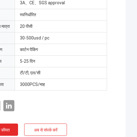
3A、CE、SGS approval
स्वनिर्धारित
 मात्रा
20 पीसी
30-500usd / pc
रण
कार्टन पैकिंग
य
5-25 दिन
टी/टी, एल/सी
मता
3000PCS/माह
ी कीमत
अब से संपर्क करें