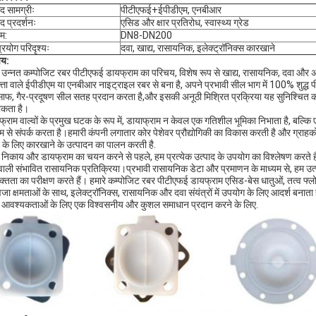
ाद सामग्रीः
पीटीएफई+ईपीडीएम, एनबीआर
ाद प्रदर्शनः
एसिड और क्षार प्रतिरोध, स्वास्थ्य ग्रेड
म:
DN8-DN200
्रयोग परिदृश्यः
दवा, खाद्य, रासायनिक, इलेक्ट्रॉनिक्स कारखाने
चय:
े उन्नत कम्पोजिट रबर पीटीएफई डायफ्राम का परिचय, विशेष रूप से खाद्य, रासायनिक, दवा और अन्य
त्ता वाले ईपीडीएम या एनबीआर नाइट्राइल रबर से बना है, अपने प्रभावी सील भाग में 100% शुद
ाफ, गैर-प्रदूषण सील सतह प्रदान करता है,और इसकी अनूठी मिश्रित प्रक्रिया यह सुनिश्चित क
ोकता है।
्राम वाल्वों के प्रमुख घटक के रूप में, डायाफ्राम न केवल एक गतिशील भूमिका निभाता है, बल्कि एक 
यम से संपर्क करता है।हमारी कंपनी लगातार कोर पेशेवर प्रौद्योगिकी का विकास करती है और ग्राह
 के लिए कारखाने के उत्पादन का पालन करती है.
व निकाय और डायफ्राम का चयन करने से पहले, हम प्रत्येक उत्पाद के उपयोग का विश्लेषण करते ह
 वाली संभावित रासायनिक प्रतिक्रिया।प्रभावी रासायनिक डेटा और प्रमाणन के माध्यम से, हम उत्प
क्तता का परीक्षण करते हैं। हमारे कम्पोजिट रबर पीटीएफई डायफ्राम एसिड-बेस धातुओं, तत्व फ्
जा क्षमताओं के साथ, इलेक्ट्रॉनिक्स, रासायनिक और दवा संयंत्रों में उपयोग के लिए आदर्श बनात
व आवश्यकताओं के लिए एक विश्वसनीय और कुशल समाधान प्रदान करने के लिए.