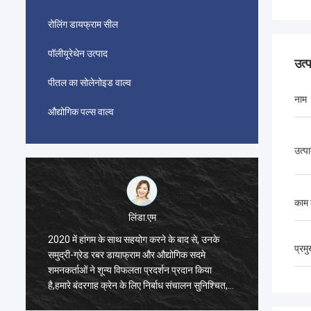
रोलिंग डायफ्राम सील
पॉलीयूरेथेन उत्पाद
उत्
पीतल का सोलेनोइड वाल्व
नाम
औद्योगिक पल्स वाल्व
उत्पा
काम 
लिंडा.एम
2020 में हांगम के साथ सहयोग करने के बाद से, उनके
2020 में
प्रम
समुद्री-ग्रेड रबर डायाफ्राम और औद्योगिक सदमे
समुद्री-
शमनकर्ताओं ने शून्य विफलता प्रदर्शन प्रदान किया
शमनकर्ता
है,हमारे बंदरगाह क्रेन के लिए निर्बाध संचालन सुनिश्चित,
है,हमारे 
ड्रेगर प्रणोदन प्रणाली, और एलएनजी वाहक उपकरण।
ड्रेगर 