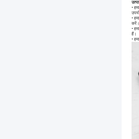
उत्पा
• हम
उपयो
• हम
करें
• हम
हैं।
• हम