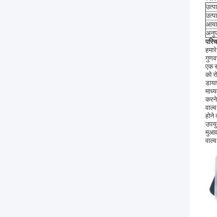
उत्प
उत्प
आया
अनुप
परि
हमार
गुणव
एक स
को र
डायाफ
माध्
करने
वाल्
होने
उपयु
मुआव
वाल्