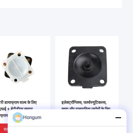
टरी डायाफ्राम वाल्व के लिए
इलेक्ट्रॉनिक्स, फार्मास्यूटिकल्स,
ीएफई + ईपीडीएम समग्र
खाद्य और रासायनिक उद्योगों के लिए
फ्राम
पीटीएफई ईपीडीएम एनबीआर समग्र
Hongum
डायाफ्राम
सबसे अच्छी कीमत
सबसे अच्छी कीमत