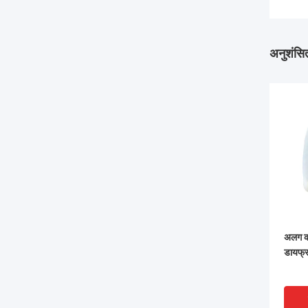
अनुशंसित
अलग कर
डायफ्रा