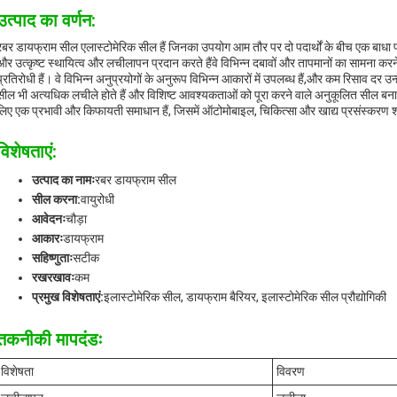
उत्पाद का वर्णन:
रबर डायफ्राम सील एलास्टोमेरिक सील हैं जिनका उपयोग आम तौर पर दो पदार्थों के बीच एक बाधा प्र
और उत्कृष्ट स्थायित्व और लचीलापन प्रदान करते हैंवे विभिन्न दबावों और तापमानों का सामना कर
प्रतिरोधी हैं। वे विभिन्न अनुप्रयोगों के अनुरूप विभिन्न आकारों में उपलब्ध हैं,और कम रिसाव द
सील भी अत्यधिक लचीले होते हैं और विशिष्ट आवश्यकताओं को पूरा करने वाले अनुकूलित सील बनाने क
लिए एक प्रभावी और किफायती समाधान हैं, जिसमें ऑटोमोबाइल, चिकित्सा और खाद्य प्रसंस्करण श
विशेषताएं:
उत्पाद का नामः
रबर डायफ्राम सील
सील करना:
वायुरोधी
आवेदनः
चौड़ा
आकारः
डायफ्राम
सहिष्णुताः
सटीक
रखरखावः
कम
प्रमुख विशेषताएं:
इलास्टोमेरिक सील, डायफ्राम बैरियर, इलास्टोमेरिक सील प्रौद्योगिकी
तकनीकी मापदंडः
विशेषता
विवरण