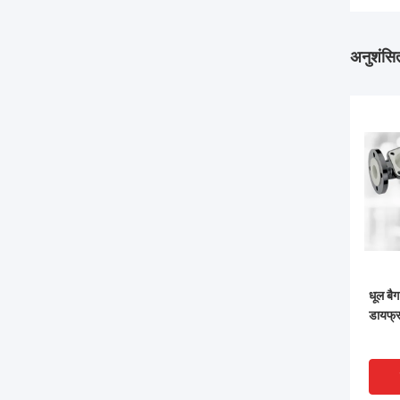
अनुशंसित
धूल बै
डायफ्र