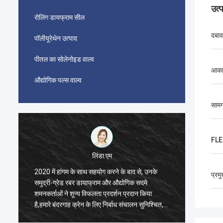
उत्
रोलिंग डायफ्राम सील
दबाव
पॉलीयूरेथेन उत्पाद
पीतल का सोलेनोइड वाल्व
आका
औद्योगिक पल्स वाल्व
सामग
FLE
लिंडा.एम
2020 में हांगम के साथ सहयोग करने के बाद से, उनके
2020 में
प्रम
समुद्री-ग्रेड रबर डायाफ्राम और औद्योगिक सदमे
समुद्री-
शमनकर्ताओं ने शून्य विफलता प्रदर्शन प्रदान किया
शमनकर्ता
है,हमारे बंदरगाह क्रेन के लिए निर्बाध संचालन सुनिश्चित,
है,हमारे 
ड्रेगर प्रणोदन प्रणाली, और एलएनजी वाहक उपकरण।
ड्रेगर 