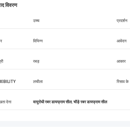
पाद विवरण
उच्च
प्रदर्शन
र
विभिन्न
आवेदन
्री
रबड़
आकार
XIBILITY
लचीला
रिसाव के
लिंडा.एम
 हांगम के साथ सहयोग करने के बाद से, उनके
ुखता देना
वायुरोधी रबर डायफ्राम सील
,
चौड़े रबर डायफ्राम सील
ग्रेड रबर डायाफ्राम और औद्योगिक सदमे
ओं ने शून्य विफलता प्रदर्शन प्रदान किया
बंदरगाह क्रेन के लिए निर्बाध संचालन सुनिश्चित,
प्रणोदन प्रणाली, और एलएनजी वाहक उपकरण।