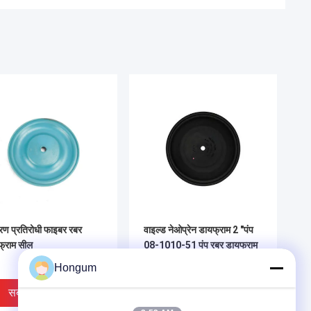
षारण प्रतिरोधी फाइबर रबर
वाइल्ड नेओप्रेन डायफ्राम 2 "पंप
फ्राम सील
08-1010-51 पंप रबर डायफ्राम
सील के लिए
Hongum
सबसे अच्छी कीमत
सबसे अच्छी कीमत