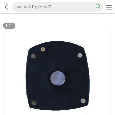
1
/
1