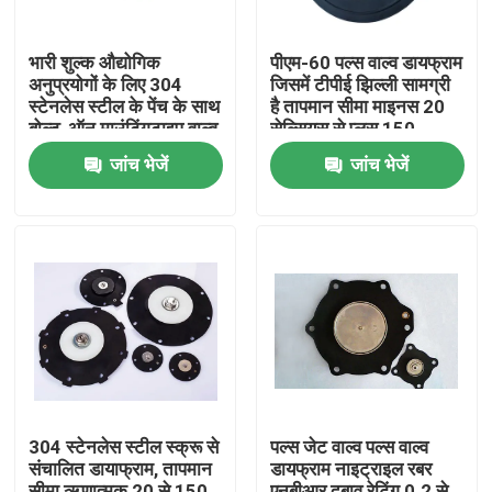
भारी शुल्क औद्योगिक
पीएम-60 पल्स वाल्व डायफ्राम
अनुप्रयोगों के लिए 304
जिसमें टीपीई झिल्ली सामग्री
स्टेनलेस स्टील के पेंच के साथ
है तापमान सीमा माइनस 20
बोल्ट-ऑन माउंटिंगटाइप वाल्व
सेल्सियस से प्लस 150
एक्ट्यूएटर
सेल्सियस औद्योगिक उपकरण
जांच भेजें
जांच भेजें
के लिए आदर्श
घर
उत्पाद
304 स्टेनलेस स्टील स्क्रू से
पल्स जेट वाल्व पल्स वाल्व
संचालित डायाफ्राम, तापमान
डायफ्राम नाइट्राइल रबर
हमारे बारे में
सीमा ऋणात्मक 20 से 150
एनबीआर दबाव रेटिंग 0.2 से