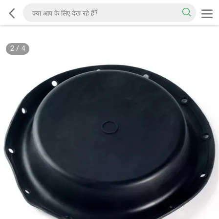
2
/
4