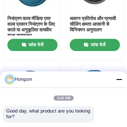
कारखाने का दौरा
नियंत्रण वाल्व मीडिया एयर
थकान प्रतिरोध और प्रभावी
वाल्व प्रकार नियंत्रण के लिए
सीलिंग क्षमता आसानी से
काले या अनुकूलित वायवीय
विनियमन अनुपालन
गुणवत्ता नियंत्रण
वाल्व डायफ्राम
जांच भेजें
जांच भेजें
समाचार
मामले
Hongum
उद्धरण मांगें
3:42 AM
रबर डायाफ्राम सील
Good day, what product are you looking 
for?
स्टेनलेस स्टील बॉडी मटेरियल
स्टेनलेस स्टील नियंत्रण वाल्व
और वायवीय एक्ट्यूएशन विधि
फाड़ प्रतिरोध नियमन
वाल्व रबर डायाफ्राम