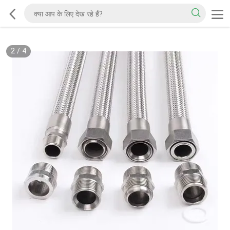
2
/
4