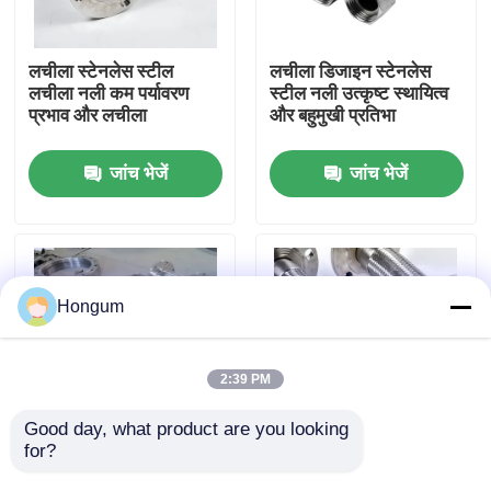
कारखाने का दौरा
लचीला स्टेनलेस स्टील
लचीला डिजाइन स्टेनलेस
लचीला नली कम पर्यावरण
स्टील नली उत्कृष्ट स्थायित्व
प्रभाव और लचीला
और बहुमुखी प्रतिभा
गुणवत्ता नियंत्रण
जांच भेजें
जांच भेजें
समाचार
मामले
Hongum
उद्धरण मांगें
2:39 PM
रबर डायाफ्राम सील
Good day, what product are you looking 
for?
उच्च दबाव अनुप्रयोगों के लिए
उच्च तापमान स्टेनलेस स्टील
अच्छा घर्षण प्रतिरोध स्टेनलेस
लचीला नली आग प्रतिरोध
वाल्व रबर डायाफ्राम