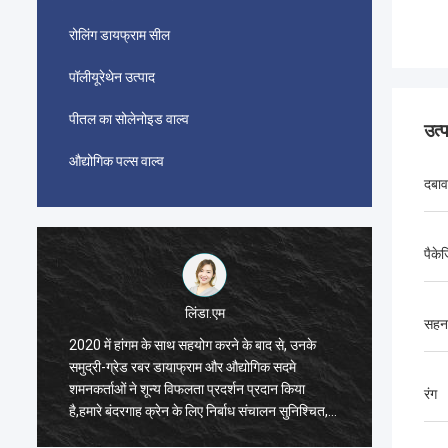
रोलिंग डायफ्राम सील
पॉलीयूरेथेन उत्पाद
पीतल का सोलेनोइड वाल्व
उत्
औद्योगिक पल्स वाल्व
दबाव 
पैकेज
लिंडा.एम
सहन
2020 में हांगम के साथ सहयोग करने के बाद से, उनके
2020 में
समुद्री-ग्रेड रबर डायाफ्राम और औद्योगिक सदमे
समुद्री-
शमनकर्ताओं ने शून्य विफलता प्रदर्शन प्रदान किया
शमनकर्ता
रंग
है,हमारे बंदरगाह क्रेन के लिए निर्बाध संचालन सुनिश्चित,
है,हमारे 
ड्रेगर प्रणोदन प्रणाली, और एलएनजी वाहक उपकरण।
ड्रेगर 