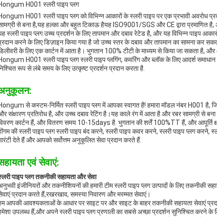
Hongum H001 स्लरी पाइप प्लग
Hongum H001 स्लरी पाइप प्लग को विभिन्न आकारों के स्लरी पाइप पर एक प्रभावी अवरोध प्रदा
सामग्री से बना है,यह हल्का और बहुत टिकाऊ हैयह ISO9001/SGS और CE द्वारा प्रमाणित है, 
यह स्लरी पाइप प्लग उच्च प्रदर्शन के लिए तापमान और दबाव रेटेड है, और यह विभिन्न पाइप आकार
प्रदान करने के लिए डिज़ाइन किया गया है जो उच्च स्तर के दबाव और तापमान का सामना कर सकत
डिलीवरी के लिए एक कार्टन में आता है। भुगतान 100% टीटी के माध्यम से किया जा सकता है, और आ
Hongum H001 स्लरी पाइप प्लग स्लरी पाइप प्लगिंग, कवरिंग और ब्लॉक के लिए आदर्श समाधान
निश्चित रूप से लंबे समय के लिए उत्कृष्ट प्रदर्शन प्रदान करता है.
अनुकूलन:
Hongum से कस्टम-निर्मित स्लरी पाइप प्लग में आपका स्वागत है! हमारा मॉडल नंबर H001 है, ज
और संक्षारण प्रतिरोध है, और उच्च दबाव रेटिंग है।यह काले रंग में आता है और रबर सामग्री से ब
विवरण कार्टन हैं, और वितरण समय 10-15days है. भुगतान की शर्तें 100%TT हैं, और आपूर्ति क्ष
होंगम की स्लरी पाइप प्लग स्लरी पाइप बंद करने, स्लरी पाइप कवर करने, स्लरी पाइप प्लग करने, 
गारंटी देते हैं और आपको सर्वोत्तम अनुकूलित सेवा प्रदान करते हैं.
सहायता एवं सेवाएं:
स्लरी पाइप प्लग तकनीकी सहायता और सेवा
अनुभवी इंजीनियरों और तकनीशियनों की हमारी टीम स्लरी पाइप प्लग उत्पादों के लिए तकनीकी 
सेवाएं प्रदान करते हैं,रखरखाव, समस्या निवारण और मरम्मत सेवाएं।
हम आपकी आवश्यकताओं के आधार पर साइट पर और साइट के बाहर तकनीकी सहायता सेवाएं प्रदान क
हमेशा उपलब्ध हैं,और अपने स्लरी पाइप प्लग प्रणाली का सबसे अच्छा प्रदर्शन सुनिश्चित करने के 