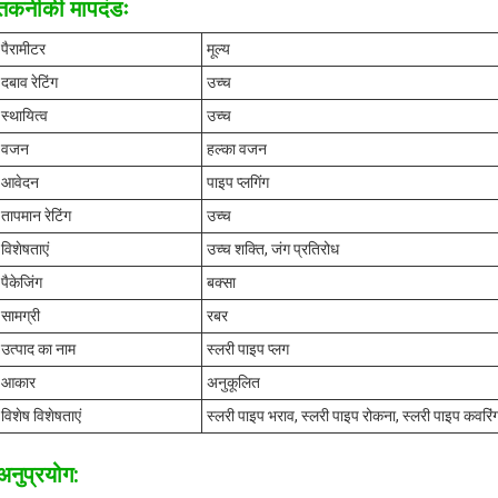
तकनीकी मापदंडः
पैरामीटर
मूल्य
दबाव रेटिंग
उच्च
स्थायित्व
उच्च
वजन
हल्का वजन
आवेदन
पाइप प्लगिंग
तापमान रेटिंग
उच्च
विशेषताएं
उच्च शक्ति, जंग प्रतिरोध
पैकेजिंग
बक्सा
सामग्री
रबर
उत्पाद का नाम
स्लरी पाइप प्लग
आकार
अनुकूलित
विशेष विशेषताएं
स्लरी पाइप भराव, स्लरी पाइप रोकना, स्लरी पाइप कवरिं
अनुप्रयोग: