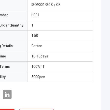
ISO9001/SGS；CE
umber
H001
Order Quantity
1
1.50
 Details
Carton
Time
10-15days
Terms
100%TT
lity
5000pcs