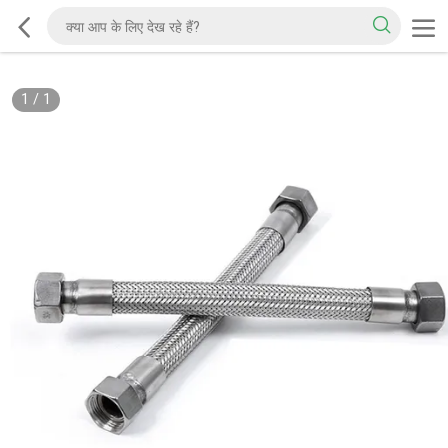
1
/
1