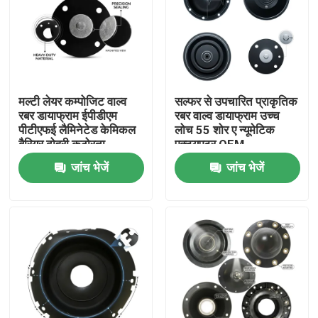
मल्टी लेयर कम्पोजिट वाल्व
सल्फर से उपचारित प्राकृतिक
रबर डायाफ्राम ईपीडीएम
रबर वाल्व डायाफ्राम उच्च
पीटीएफई लैमिनेटेड केमिकल
लोच 55 शोर ए न्यूमेटिक
बैरियर दोहरी कठोरता
एक्ट्यूएटर OEM
जांच भेजें
जांच भेजें
घर
उत्पाद
हमारे बारे में