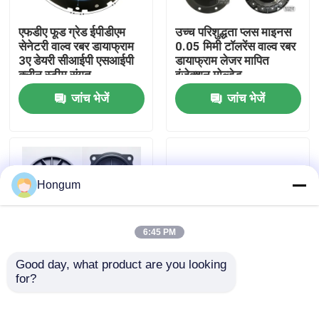
एफडीए फूड ग्रेड ईपीडीएम
उच्च परिशुद्धता प्लस माइनस
कारखाने का दौरा
सेनेटरी वाल्व रबर डायाफ्राम
0.05 मिमी टॉलरेंस वाल्व रबर
3ए डेयरी सीआईपी एसआईपी
डायाफ्राम लेजर मापित
क्लीन स्टीम संगत
इंजेक्शन मोल्डेड
गुणवत्ता नियंत्रण
जांच भेजें
जांच भेजें
समाचार
मामले
Hongum
उद्धरण मांगें
6:45 PM
Good day, what product are you looking 
रबर डायाफ्राम सील
for?
कम MOQ 10 टुकड़ा
FVMQ फ्लोरोसिलिकॉन ईंधन
प्रोटोटाइप कस्टम वाल्व रबर
प्रतिरोधी वाल्व रबर डायाफ्राम
डायाफ्राम नमूना आदेश त्वरित
एविएशन ग्रेड -55C कम
वाल्व रबर डायाफ्राम