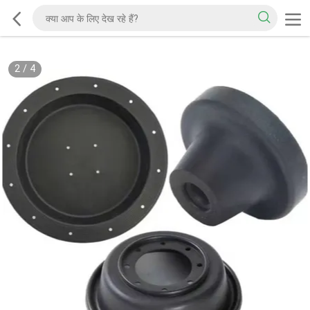
2
/
4