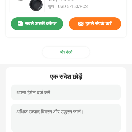
मूल्य：USD 5-150/PCS
सोलेनॉइड वाल्व डायाफ्राम
सबसे अच्छी कीमत
हमसे संपर्क करें
पैमाइश पंप डायाफ्राम
और देखो
पल्स वाल्व डायाफ्राम
वायवीय वाल्व डायाफ्राम
एक संदेश छोड़ें
समग्र डायाफ्राम
रबर शॉक अवशोषक
रबर निकला हुआ किनारा गैसकेट