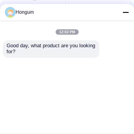
सीआर एफआर फ़िल्टर पल्स
डायफ्राम फिट ZBS ZCA
Hongum
वाल्व डायाफ्राम एजिंग प्रतिरोध
नकारात्मक वैक्यूम सोलेनोइड
वाल्व पल्स वाल्व
12:02 PM
सबसे अच्छी कीमत
सबसे अच्छी कीमत
Good day, what product are you looking 
for?
हमसे संपर्क करें
हमसे संपर्क करें
और देखो
होम
हमारे बारे में
हमसे संपर्क करें
Desktop Site
साइटमैप
गोपनीयता नीति