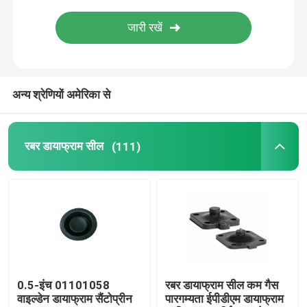
स्टेनलेस स्टील लचीली नली
उच्च दबाव हाइड्रोलिक नली
अन्य श्रेणियों अमेरिका से
कम दबाव हाइड्रोलिक नली
रबर डायाफ्राम सील
(111)
स्लरी पाइप प्लग
रोलिंग डायफ्राम सील
पॉलीयूरेथेन उत्पाद
0.5-इंच 01101058
रबर डायाफ्राम सील कम गैस
पीतल का सोलेनोइड वाल्व
वाइल्डेन डायाफ्राम सैंटोप्रीन
पारगम्यता ईपीडीएम डायाफ्राम