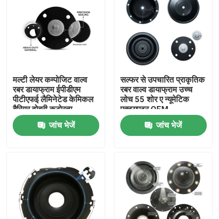
मल्टी लेयर कम्पोजिट वाल्व
सल्फर से उपचारित प्राकृतिक
रबर डायाफ्राम ईपीडीएम
रबर वाल्व डायाफ्राम उच्च
पीटीएफई लैमिनेटेड केमिकल
लोच 55 शोर ए न्यूमेटिक
बैरियर दोहरी कठोरता
एक्ट्यूएटर OEM
जांच भेजें
जांच भेजें
घर
उत्पाद
हमारे बारे में