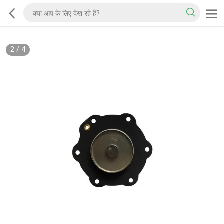
2
/
4