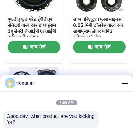
कारखाने का दौरा
एफडीए फूड ग्रेड ईपीडीएम
उच्च परिशुद्धता प्लस माइनस
सेनेटरी वाल्व रबर डायाफ्राम
0.05 मिमी टॉलरेंस वाल्व रबर
3ए डेयरी सीआईपी एसआईपी
डायाफ्राम लेजर मापित
गुणवत्ता नियंत्रण
क्लीन स्टीम संगत
इंजेक्शन मोल्डेड
जांच भेजें
जांच भेजें
समाचार
मामले
Hongum
उद्धरण मांगें
3:03 AM
रबर डायाफ्राम सील
Good day, what product are you looking 
for?
कम MOQ 10 टुकड़ा
FVMQ फ्लोरोसिलिकॉन ईंधन
प्रोटोटाइप कस्टम वाल्व रबर
प्रतिरोधी वाल्व रबर डायाफ्राम
वाल्व रबर डायाफ्राम