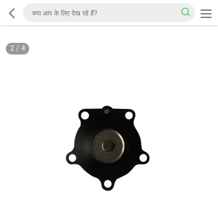
2
/
4